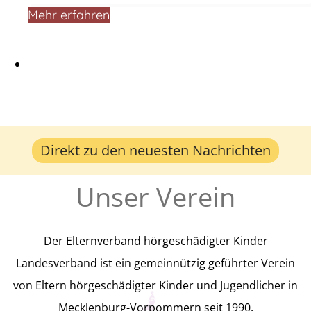
Mehr erfahren
Möchtest du
Teil der
Gemeinschaft
Direkt zu den neuesten Nachrichten
Unser Verein
werden?
Der Elternverband hörgeschädigter Kinder
Der Verband ist offen für Alle! Wir
Landesverband ist ein gemeinnützig geführter Verein
freuen uns über jeden Neuzugang,
von Eltern hörgeschädigter Kinder und Jugendlicher in
Mecklenburg-Vorpommern seit 1990.