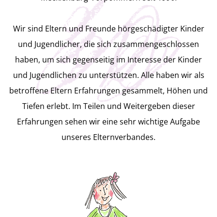
der einen frischen Wind bringt!
Mitglied werden
Wir sind Eltern und Freunde hörgeschädigter Kinder
Tut gut
und Jugendlicher, die sich zusammengeschlossen
haben, um sich gegenseitig im Interesse der Kinder
und Jugendlichen zu unterstützen. Alle haben wir als
Der Verband ist auf Spenden
betroffene Eltern Erfahrungen gesammelt, Höhen und
angewiesen, denn in jeder Generation
Tiefen erlebt. Im Teilen und Weitergeben dieser
gibt es Eltern, die Unterstützung
Erfahrungen sehen wir eine sehr wichtige Aufgabe
unseres Elternverbandes.
benötigen!
Wir freuen uns über jede Spende, die
den Fortbestand des Vereins sichert!