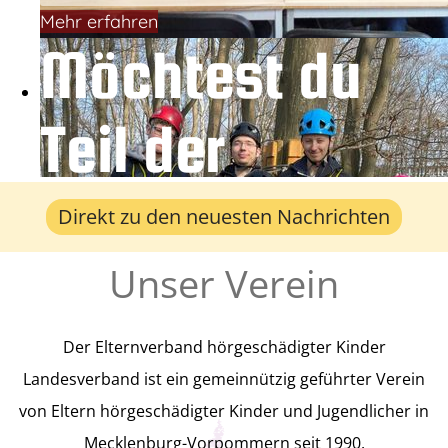
Mehr erfahren
Möchtest du
Teil der
Gemeinschaft
Direkt zu den neuesten Nachrichten
Unser Verein
werden?
Der Elternverband hörgeschädigter Kinder
Der Verband ist offen für Alle! Wir
Landesverband ist ein gemeinnützig geführter Verein
freuen uns über jeden Neuzugang,
von Eltern hörgeschädigter Kinder und Jugendlicher in
Mecklenburg-Vorpommern seit 1990.