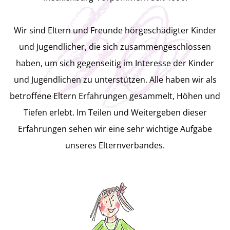
der einen frischen Wind bringt!
Mitglied werden
Wir sind Eltern und Freunde hörgeschädigter Kinder
Tut gut
und Jugendlicher, die sich zusammengeschlossen
haben, um sich gegenseitig im Interesse der Kinder
und Jugendlichen zu unterstützen. Alle haben wir als
Der Verband ist auf Spenden
betroffene Eltern Erfahrungen gesammelt, Höhen und
angewiesen, denn in jeder Generation
Tiefen erlebt. Im Teilen und Weitergeben dieser
gibt es Eltern, die Unterstützung
Erfahrungen sehen wir eine sehr wichtige Aufgabe
unseres Elternverbandes.
benötigen!
Wir freuen uns über jede Spende, die
den Fortbestand des Vereins sichert!