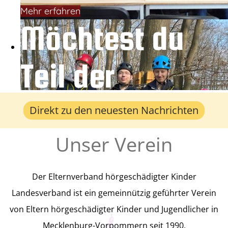
Mehr erfahren
Möchtest du
Teil der
Gemeinschaft
Direkt zu den neuesten Nachrichten
Unser Verein
werden?
Der Elternverband hörgeschädigter Kinder
Der Verband ist offen für Alle! Wir
Landesverband ist ein gemeinnützig geführter Verein
freuen uns über jeden Neuzugang,
von Eltern hörgeschädigter Kinder und Jugendlicher in
Mecklenburg-Vorpommern seit 1990.