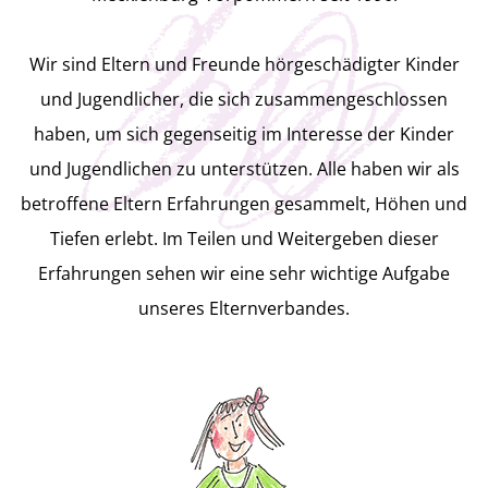
der einen frischen Wind bringt!
Mitglied werden
Wir sind Eltern und Freunde hörgeschädigter Kinder
Tut gut
und Jugendlicher, die sich zusammengeschlossen
haben, um sich gegenseitig im Interesse der Kinder
und Jugendlichen zu unterstützen. Alle haben wir als
Der Verband ist auf Spenden
betroffene Eltern Erfahrungen gesammelt, Höhen und
angewiesen, denn in jeder Generation
Tiefen erlebt. Im Teilen und Weitergeben dieser
gibt es Eltern, die Unterstützung
Erfahrungen sehen wir eine sehr wichtige Aufgabe
unseres Elternverbandes.
benötigen!
Wir freuen uns über jede Spende, die
den Fortbestand des Vereins sichert!