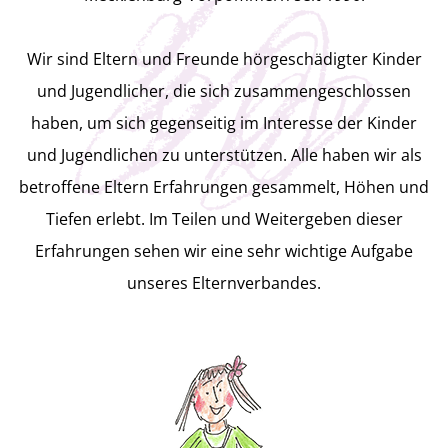
der einen frischen Wind bringt!
Mitglied werden
Wir sind Eltern und Freunde hörgeschädigter Kinder
Tut gut
und Jugendlicher, die sich zusammengeschlossen
haben, um sich gegenseitig im Interesse der Kinder
und Jugendlichen zu unterstützen. Alle haben wir als
Der Verband ist auf Spenden
betroffene Eltern Erfahrungen gesammelt, Höhen und
angewiesen, denn in jeder Generation
Tiefen erlebt. Im Teilen und Weitergeben dieser
gibt es Eltern, die Unterstützung
Erfahrungen sehen wir eine sehr wichtige Aufgabe
unseres Elternverbandes.
benötigen!
Wir freuen uns über jede Spende, die
den Fortbestand des Vereins sichert!