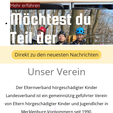
Mehr erfahren
Möchtest du
Teil der
Gemeinschaft
Direkt zu den neuesten Nachrichten
Unser Verein
werden?
Der Elternverband hörgeschädigter Kinder
Der Verband ist offen für Alle! Wir
Landesverband ist ein gemeinnützig geführter Verein
freuen uns über jeden Neuzugang,
von Eltern hörgeschädigter Kinder und Jugendlicher in
Mecklenburg-Vorpommern seit 1990.